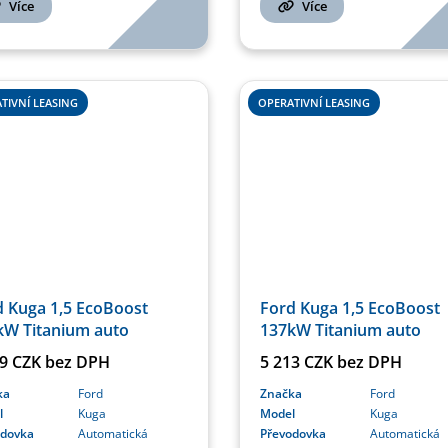
Více
Více
TIVNÍ LEASING
OPERATIVNÍ LEASING
d Kuga 1,5 EcoBoost
Ford Kuga 1,5 EcoBoost
kW Titanium auto
137kW Titanium auto
99 CZK bez DPH
5 213 CZK bez DPH
ka
Ford
Značka
Ford
l
Kuga
Model
Kuga
odovka
Automatická
Převodovka
Automatická