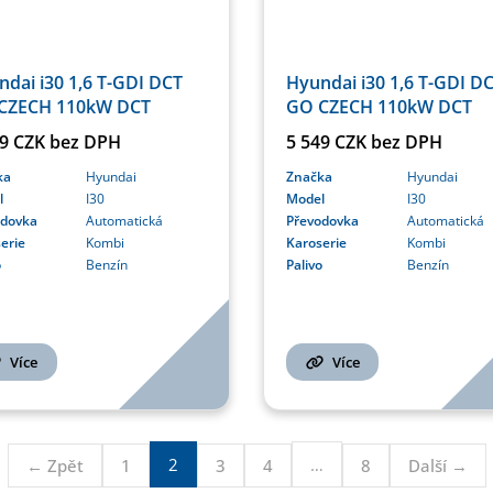
dai i30 1,6 T-GDI DCT
Hyundai i30 1,6 T-GDI D
CZECH 110kW DCT
GO CZECH 110kW DCT
49 CZK bez DPH
5 549 CZK bez DPH
ka
Hyundai
Značka
Hyundai
l
I30
Model
I30
odovka
Automatická
Převodovka
Automatická
erie
Kombi
Karoserie
Kombi
o
Benzín
Palivo
Benzín
Více
Více
2
…
← Zpět
1
3
4
8
Další →