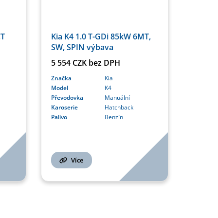
CT
Kia K4 1.0 T-GDi 85kW 6MT,
SW, SPIN výbava
5 554 CZK bez DPH
Značka
Kia
Model
K4
Převodovka
Manuální
Karoserie
Hatchback
Palivo
Benzín
Více