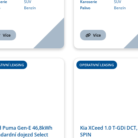
erie
SUV
Karoserie
SUV
o
Benzín
Palivo
Benzín
Více
Více
TIVNÍ LEASING
OPERATIVNÍ LEASING
d Puma Gen-E 46,8kWh
Kia XCeed 1.0 T-GDi DCT,
dardní dojezd Select
SPIN