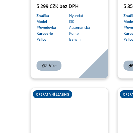
5 299 CZK bez DPH
5 3
Značka
Hyundai
Znač
Model
I30
Mode
Převodovka
Automatická
Přev
Karoserie
Kombi
Karos
Palivo
Benzín
Paliv
Více
OPERATIVNÍ LEASING
OPERA