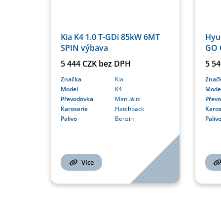
Hyun
Kia K4 1.0 T-GDi 85kW 6MT
GO 
SPIN výbava
5 5
5 444 CZK bez DPH
Znač
Značka
Kia
Mode
Model
K4
Přev
Převodovka
Manuální
Karos
Karoserie
Hatchback
Paliv
Palivo
Benzín
Více