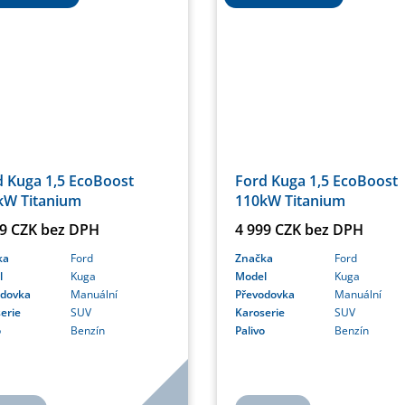
d Kuga 1,5 EcoBoost
Ford Kuga 1,5 EcoBoost
kW Titanium
110kW Titanium
99 CZK bez DPH
4 999 CZK bez DPH
ka
Ford
Značka
Ford
l
Kuga
Model
Kuga
odovka
Manuální
Převodovka
Manuální
erie
SUV
Karoserie
SUV
o
Benzín
Palivo
Benzín