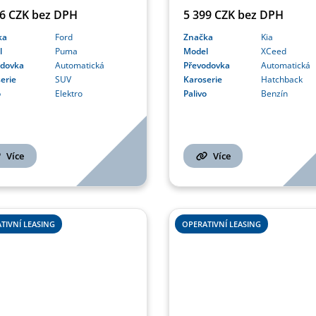
56 CZK bez DPH
5 399 CZK bez DPH
ka
Ford
Značka
Kia
l
Puma
Model
XCeed
odovka
Automatická
Převodovka
Automatická
erie
SUV
Karoserie
Hatchback
o
Elektro
Palivo
Benzín
Více
Více
TIVNÍ LEASING
OPERATIVNÍ LEASING