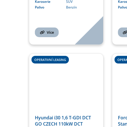
Karoserie
SUV
Karos
Palivo
Benzín
Paliv
Více
OPERATIVNÍ LEASING
OPERA
Hyundai i30 1,6 T-GDI DCT
For
GO CZECH 110kW DCT
Stan