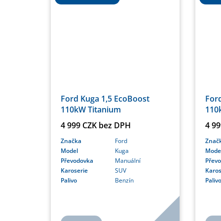
Ford Kuga 1,5 EcoBoost
For
110kW Titanium
110
4 999 CZK bez DPH
4 9
Značka
Ford
Znač
Model
Kuga
Mode
Převodovka
Manuální
Přev
Karoserie
SUV
Karos
Palivo
Benzín
Paliv