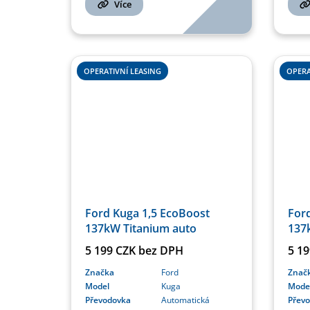
Více
OPERATIVNÍ LEASING
OPERA
Ford Kuga 1,5 EcoBoost
For
137kW Titanium auto
137
5 199 CZK bez DPH
5 1
Značka
Ford
Znač
Model
Kuga
Mode
Převodovka
Automatická
Přev