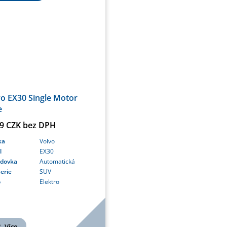
o EX30 Single Motor
e
99 CZK bez DPH
ka
Volvo
l
EX30
odovka
Automatická
erie
SUV
o
Elektro
Více