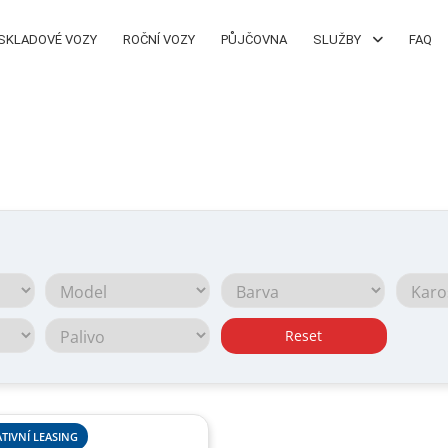
SKLADOVÉ VOZY
ROČNÍ VOZY
PŮJČOVNA
SLUŽBY
FAQ
Reset
TIVNÍ LEASING