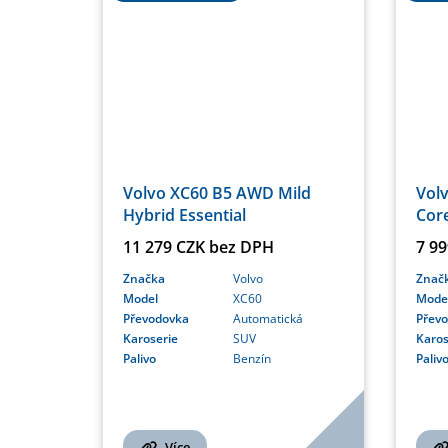
Volvo XC60 B5 AWD Mild
Volv
Hybrid Essential
Cor
11 279 CZK bez DPH
7 9
Značka
Volvo
Znač
Model
XC60
Mode
Převodovka
Automatická
Přev
Karoserie
SUV
Karos
Palivo
Benzín
Paliv
Více