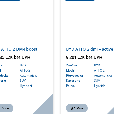
 ATTO 2 DM-i boost
BYD ATTO 2 dmi – active
135 CZK bez DPH
9 201 CZK bez DPH
ka
BYD
Značka
BYD
l
ATTO 2
Model
ATTO 2
odovka
Automatická
Převodovka
Automatická
erie
SUV
Karoserie
SUV
o
Hybridní
Palivo
Hybridní
Více
Více