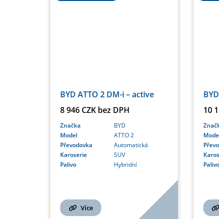
BYD ATTO 2 DM-i – active
BYD
8 946 CZK bez DPH
10 
Značka
BYD
Znač
Model
ATTO 2
Mode
Převodovka
Automatická
Přev
Karoserie
SUV
Karos
Palivo
Hybridní
Paliv
Více