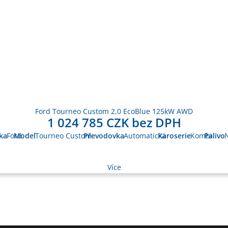
Ford Tourneo Custom 2,0 EcoBlue 125kW AWD
1 024 785 CZK bez DPH
ka
Ford
Model
Tourneo Custom
Převodovka
Automatická
Karoserie
Kombi
Palivo
N
Více