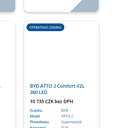
OPERATIVNÍ LEASING
L
BYD ATTO 2 Comfort V2L
360 LED
10 735 CZK bez DPH
Značka
BYD
Model
ATTO 2
Převodovka
Automatická
Karoserie
SUV