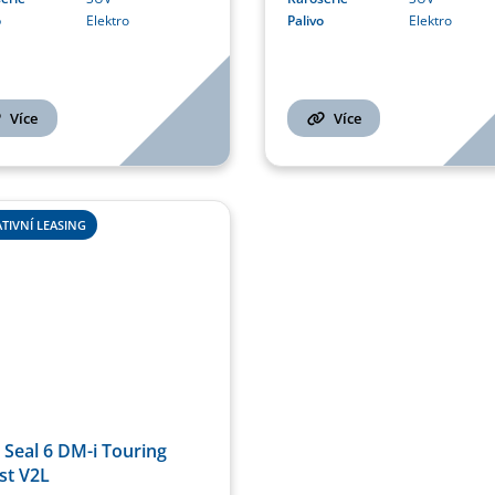
o
Elektro
Palivo
Elektro
Více
Více
TIVNÍ LEASING
Seal 6 DM-i Touring
st V2L