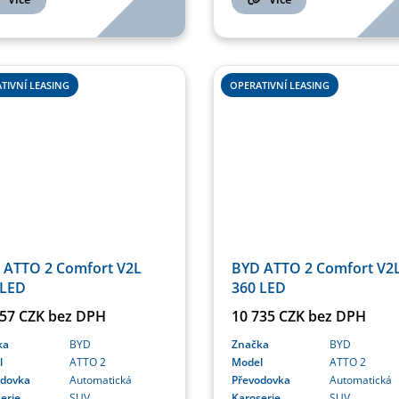
TIVNÍ LEASING
OPERATIVNÍ LEASING
 ATTO 2 Comfort V2L
BYD ATTO 2 Comfort V2
 LED
360 LED
357 CZK bez DPH
10 735 CZK bez DPH
ka
BYD
Značka
BYD
l
ATTO 2
Model
ATTO 2
odovka
Automatická
Převodovka
Automatická
erie
SUV
Karoserie
SUV