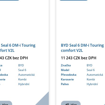
Seal 6 DM-i Touring
BYD Seal 6 DM-i Touring
fort V2L
comfort V2L
243 CZK bez DPH
11 243 CZK bez DPH
ka
BYD
Značka
BYD
l
Seal 6
Model
Seal 6
odovka
Automatická
Převodovka
Automatická
erie
Kombi
Karoserie
Kombi
o
Hybridní
Palivo
Hybridní
Více
Více