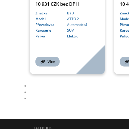
10 931 CZK bez DPH
10 
Značka
BYD
Znač
Model
ATTO 2
Mode
Převodovka
Automatická
Přev
Karoserie
SUV
Karos
Palivo
Elektro
Paliv
Více
FACEBOOK