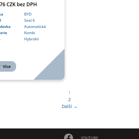
476 CZK bez DPH
ka
BYD
l
Seal 6
odovka
Automatická
erie
Kombi
o
Hybridní
Více
1
2
Další →
YOUTUBE