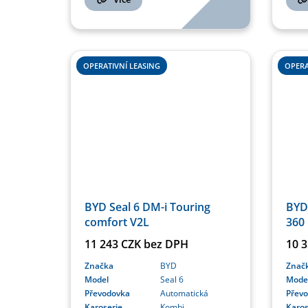
OPERATIVNÍ LEASING
OPERA
BYD Seal 6 DM-i Touring
BYD
comfort V2L
360
11 243 CZK bez DPH
10 
Značka
BYD
Znač
Model
Seal 6
Mode
Převodovka
Automatická
Přev
Karoserie
Kombi
Karos