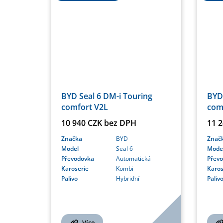
BYD Seal 6 DM-i Touring
BYD 
comfort V2L
com
10 940 CZK bez DPH
11 
Značka
BYD
Znač
Model
Seal 6
Mode
Převodovka
Automatická
Přev
Karoserie
Kombi
Karos
Palivo
Hybridní
Paliv
Více