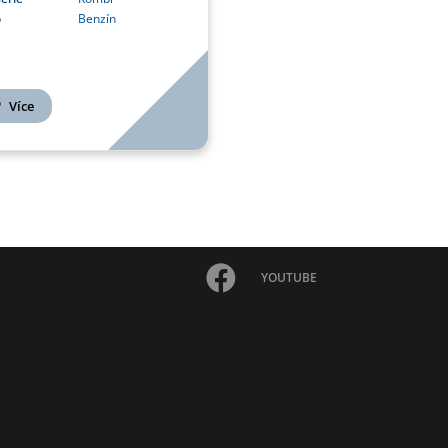
o
Benzín
Více
YOUTUBE