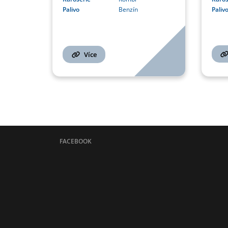
Palivo
Benzín
Paliv
Více
FACEBOOK