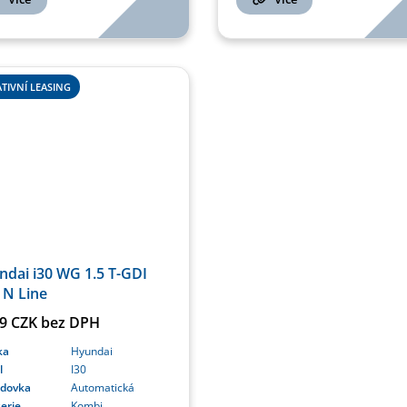
TIVNÍ LEASING
dai i30 WG 1.5 T-GDI
 N Line
39 CZK bez DPH
ka
Hyundai
l
I30
odovka
Automatická
erie
Kombi