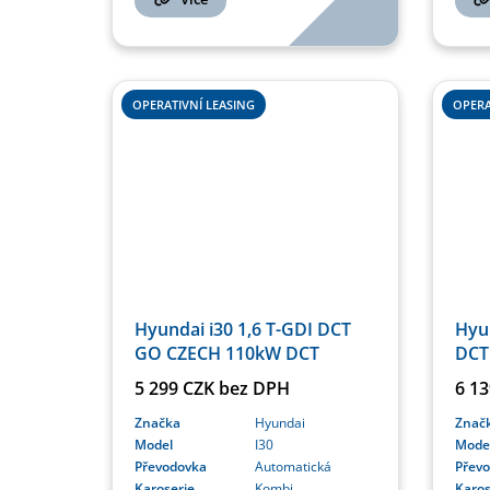
OPERATIVNÍ LEASING
OPERA
Hyundai i30 1,6 T-GDI DCT
Hyun
GO CZECH 110kW DCT
DCT
5 299 CZK bez DPH
6 1
Značka
Hyundai
Znač
Model
I30
Mode
Převodovka
Automatická
Přev
Karoserie
Kombi
Karos