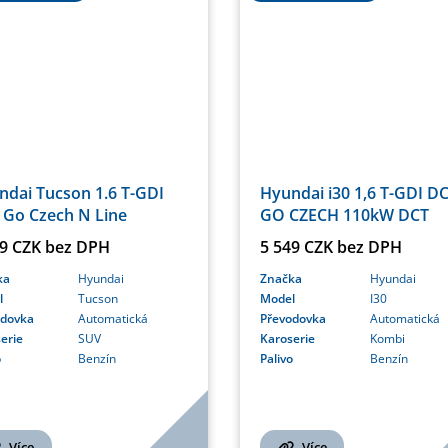
Hyundai i30 1,6 T-GDI D
ndai Tucson 1.6 T-GDI
GO CZECH 110kW DCT
 Go Czech N Line
5 549 CZK bez DPH
99 CZK bez DPH
Značka
Hyundai
ka
Hyundai
Model
I30
l
Tucson
Převodovka
Automatická
odovka
Automatická
Karoserie
Kombi
erie
SUV
Palivo
Benzín
o
Benzín
Více
Více