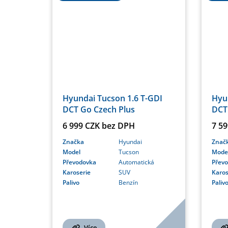
Hyundai Tucson 1.6 T-GDI
Hyu
DCT Go Czech Plus
DCT
6 999 CZK bez DPH
7 5
Značka
Hyundai
Znač
Model
Tucson
Mode
Převodovka
Automatická
Přev
Karoserie
SUV
Karos
Palivo
Benzín
Paliv
Více