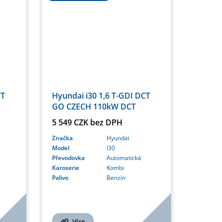
CT
Hyundai i30 1,6 T-GDI DCT
GO CZECH 110kW DCT
5 549 CZK bez DPH
Značka
Hyundai
Model
I30
Převodovka
Automatická
Karoserie
Kombi
Palivo
Benzín
Více