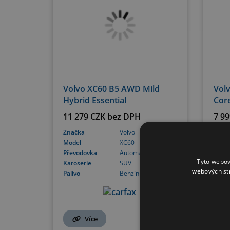
Volvo XC60 B5 AWD Mild
Volv
Hybrid Essential
Cor
11 279 CZK bez DPH
7 9
Značka
Volvo
Znač
Model
XC60
Mode
Převodovka
Automatická
Přev
Tyto webov
Karoserie
SUV
Karos
webových st
Palivo
Benzín
Paliv
Více