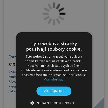
Tyto webové stránky
používají soubory cookie.
Ford Transit Kombi L3 Trend, 9míst, záruka
Tyto webové stránky používají soubory
cookie ke zlepšení uživatelského zážitku.
313 223 CZK bez DPH
Používáním našich webových stránek
souhlasíte se všemi soubory cookie v souladu
Značka
Ford
s našimi zásadami používání souborů cookie.
Model
Transit
Více informací
Převodovka
Manuální
Karoserie
Kombi
VŠE PŘIJMOUT
Palivo
Nafta
ZOBRAZIT PODROBNOSTI