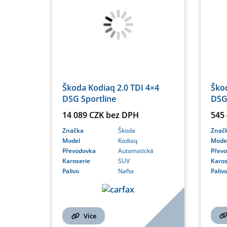
Škoda Kodiaq 2.0 TDI 4×4
Škod
DSG Sportline
DSG
14 089 CZK bez DPH
545
Značka
Škoda
Znač
Model
Kodiaq
Mode
Převodovka
Automatická
Přev
Karoserie
SUV
Karos
Palivo
Nafta
Paliv
Více