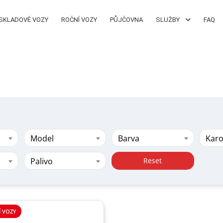
SKLADOVÉ VOZY
ROČNÍ VOZY
PŮJČOVNA
SLUŽBY
FAQ
Model
Barva
Karo
Palivo
Reset
 VOZY