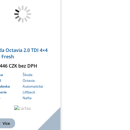
a Octavia 2.0 TDI 4×4
 Fresh
 446 CZK bez DPH
ka
Škoda
l
Octavia
odovka
Automatická
erie
Liftback
o
Nafta
Více