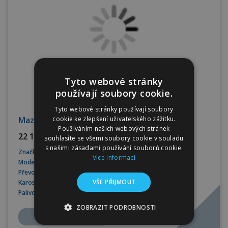
Tyto webové stránky
používají soubory cookie.
Tyto webové stránky používají soubory
cookie ke zlepšení uživatelského zážitku.
Mazda CX-80 AWD AT SKYACTIV D Homura
Používáním našich webových stránek
22 189 CZK bez DPH
souhlasíte se všemi soubory cookie v souladu
s našimi zásadami používání souborů cookie.
Značka
Mazda
Více informací
Model
CX-80
Převodovka
Automatická
VŠE PŘIJMOUT
Karoserie
SUV
Palivo
Nafta
ZOBRAZIT PODROBNOSTI
Více