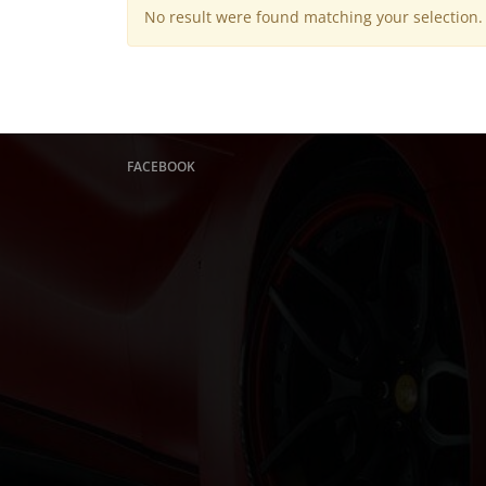
No result were found matching your selection.
FACEBOOK