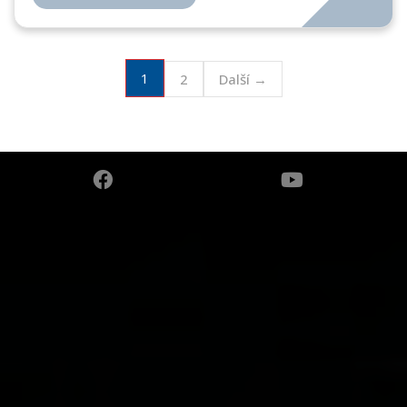
1
2
Další →