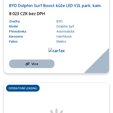
BYD Dolphin Surf Boost kůže LED V2L park. kam.
8 023 CZK bez DPH
Značka
BYD
Model
Dolphin Surf
Převodovka
Automatická
Karoserie
Hatchback
Palivo
Elektro
Více
OPERATIVNÍ LEASING