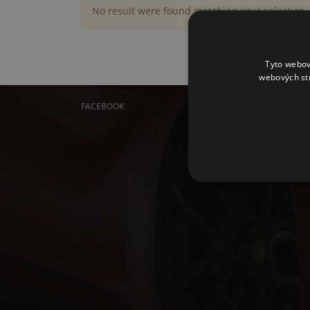
No result were found matching your selection.
Tyto webov
webových st
FACEBOOK