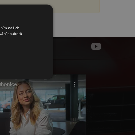
áním našich
vání souborů