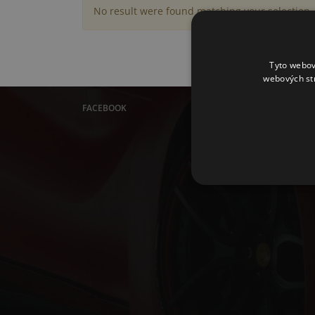
No result were found matching your selection.
Tyto webov
webových st
FACEBOOK