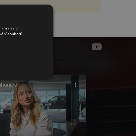
áním našich
vání souborů