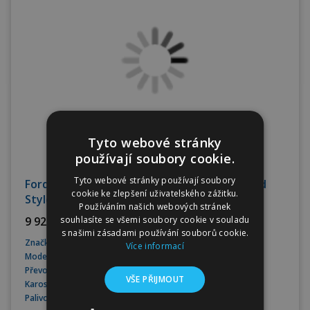
Tyto webové stránky
používají soubory cookie.
Tyto webové stránky používají soubory
Ford Explorer RWD 52 kWh Standartní dojezd
cookie ke zlepšení uživatelského zážitku.
Style
Používáním našich webových stránek
souhlasíte se všemi soubory cookie v souladu
9 929 CZK bez DPH
s našimi zásadami používání souborů cookie.
Značka
Ford
Více informací
Model
Explorer
Převodovka
Automatická
VŠE PŘIJMOUT
Karoserie
SUV
Palivo
Elektro