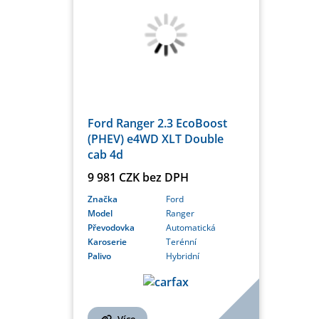
Ford Ranger 2.3 EcoBoost
(PHEV) e4WD XLT Double
cab 4d
9 981 CZK bez DPH
Značka
Ford
Model
Ranger
Převodovka
Automatická
Karoserie
Terénní
Palivo
Hybridní
Více