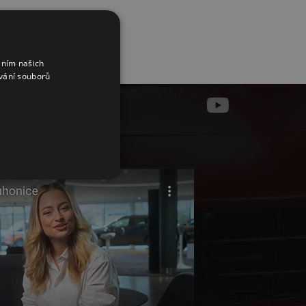
áním našich
vání souborů