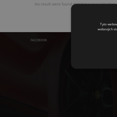
No result were found matching your selection.
Tyto webov
webových st
FACEBOOK