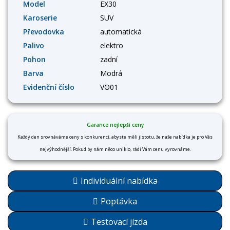
Model
EX30
Karoserie
SUV
Převodovka
automatická
Palivo
elektro
Pohon
zadní
Barva
Modrá
Evidenční číslo
VO01
Garance nejlepší ceny
Každý den srovnáváme ceny s konkurencí, abyste měli jistotu, že naše nabídka je pro Vás
nejvýhodnější. Pokud by nám něco uniklo, rádi Vám cenu vyrovnáme.
Individuální nabídka
Poptávka
Testovací jízda