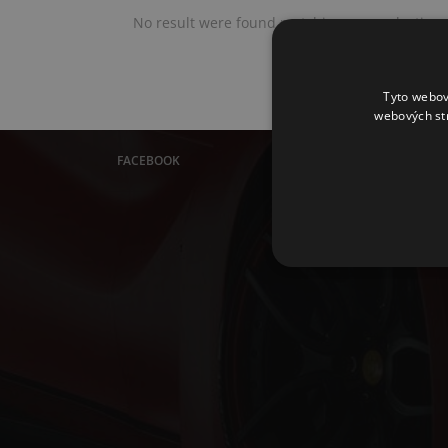
No result were found matching your selection.
Tyto webov
webových st
FACEBOOK