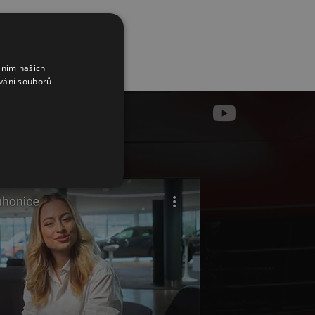
áním našich
vání souborů