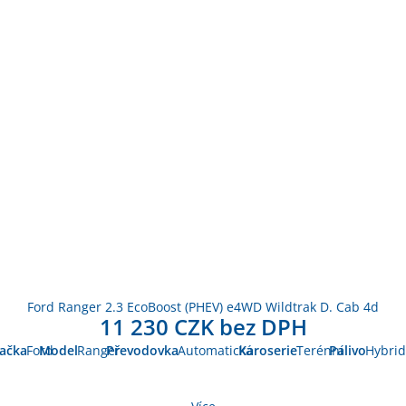
Ford Ranger 2.3 EcoBoost (PHEV) e4WD Wildtrak D. Cab 4d
11 230 CZK bez DPH
ačka
Ford
Model
Ranger
Převodovka
Automatická
Karoserie
Terénní
Palivo
Hybrid