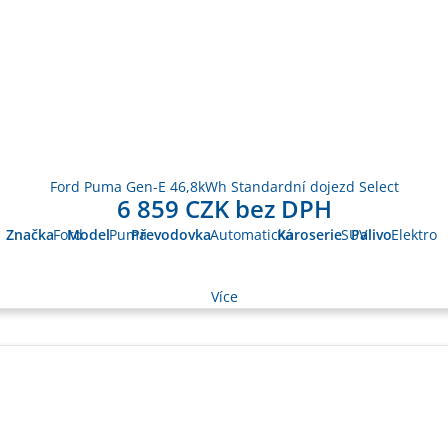
Ford Puma Gen-E 46,8kWh Standardní dojezd Select
6 859 CZK bez DPH
Značka
Ford
Model
Puma
Převodovka
Automatická
Karoserie
SUV
Palivo
Elektro
Více