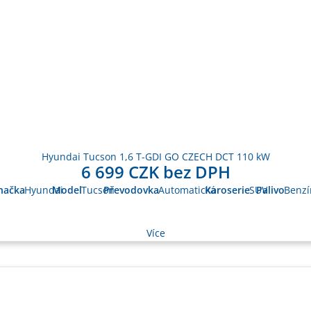
Hyundai Tucson 1,6 T-GDI GO CZECH DCT 110 kW
6 699 CZK bez DPH
načka
Hyundai
Model
Tucson
Převodovka
Automatická
Karoserie
SUV
Palivo
Benzí
Více