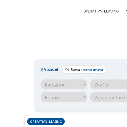
OPERATIVNÍ LEASING
3
Vozidel
Barva :
černá tmavá
OPERATIVNÍ LEASING