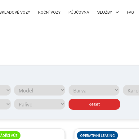
SKLADOVÉ VOZY
ROČNÍ VOZY
PŮJČOVNA
SLUŽBY
FAQ
Reset
ÁDĚCÍ VŮZ
OPERATIVNÍ LEASING