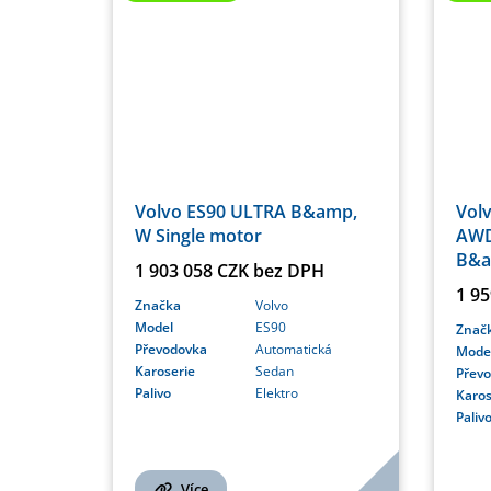
Volvo ES90 ULTRA B&amp,
Vol
W Single motor
AWD
B&a
1 903 058 CZK bez DPH
1 9
Značka
Volvo
Model
ES90
Znač
Převodovka
Automatická
Mode
Karoserie
Sedan
Přev
Palivo
Elektro
Karos
Paliv
Více