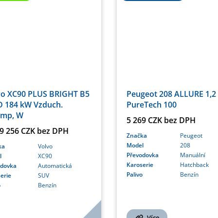
vo XC90 PLUS BRIGHT B5
Peugeot 208 ALLURE 1,2
 184 kW Vzduch.
PureTech 100
mp, W
5 269 CZK bez DPH
59 256 CZK bez DPH
Značka
Peugeot
Model
208
ka
Volvo
Převodovka
Manuální
l
XC90
Karoserie
Hatchback
odovka
Automatická
Palivo
Benzín
erie
SUV
o
Benzín
Více