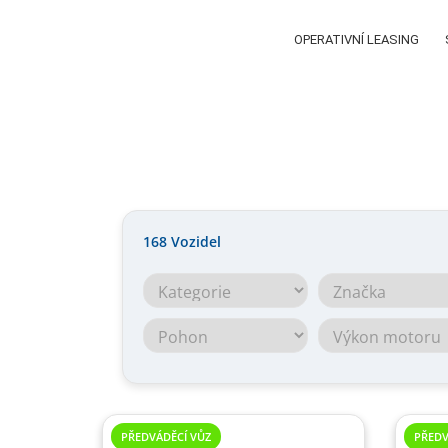
OPERATIVNÍ LEASING
168
Vozidel
PŘEDVÁDĚCÍ VŮZ
PŘEDV