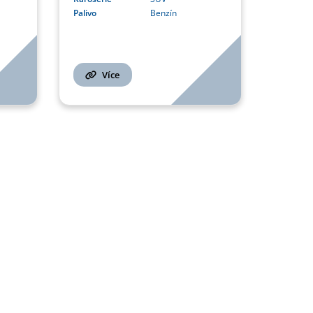
Palivo
Benzín
Více