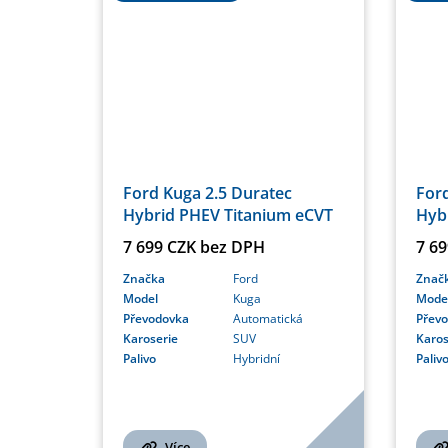
Ford Kuga 2.5 Duratec
Ford
Hybrid PHEV Titanium eCVT
Hyb
7 699 CZK bez DPH
7 6
Značka
Ford
Znač
Model
Kuga
Mode
Převodovka
Automatická
Přev
Karoserie
SUV
Karos
Palivo
Hybridní
Paliv
Více