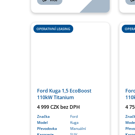
OPERATIVNÍ LEASING
OPERA
Ford Kuga 1,5 EcoBoost
For
110kW Titanium
110
4 999 CZK bez DPH
4 7
Značka
Ford
Znač
Model
Kuga
Mode
Převodovka
Manuální
Přev
Karoserie
SUV
Karos