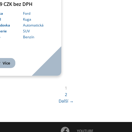
99 CZK bez DPH
ka
Ford
l
Kuga
odovka
Automatická
erie
SUV
o
Benzín
Více
1
2
Další →
YOUTUBE