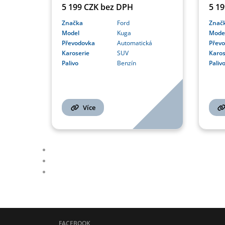
5 199 CZK bez DPH
5 1
Značka
Ford
Znač
Model
Kuga
Mode
Převodovka
Automatická
Přev
Karoserie
SUV
Karos
Palivo
Benzín
Paliv
Více
FACEBOOK