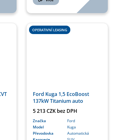
OPERATIVNÍ LEASING
Ford Kuga 1,5 EcoBoost
CVT
137kW Titanium auto
5 213 CZK bez DPH
Značka
Ford
Model
Kuga
Převodovka
Automatická
Karoserie
SUV