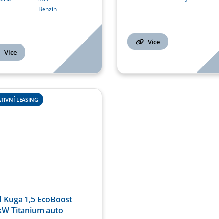
o
Benzín
Více
Více
TIVNÍ LEASING
d Kuga 1,5 EcoBoost
kW Titanium auto