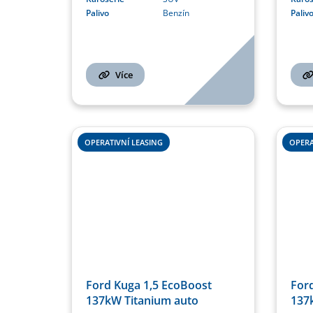
Palivo
Benzín
Paliv
Více
OPERATIVNÍ LEASING
OPERA
Ford Kuga 1,5 EcoBoost
For
137kW Titanium auto
137