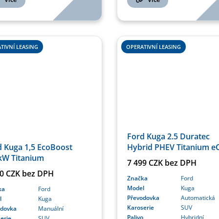
TIVNÍ LEASING
OPERATIVNÍ LEASING
Ford Kuga 2.5 Duratec
d Kuga 1,5 EcoBoost
Hybrid PHEV Titanium e
kW Titanium
7 499 CZK bez DPH
50 CZK bez DPH
Značka
Ford
Model
Kuga
ka
Ford
Převodovka
Automatická
l
Kuga
Karoserie
SUV
odovka
Manuální
Palivo
Hybridní
erie
SUV