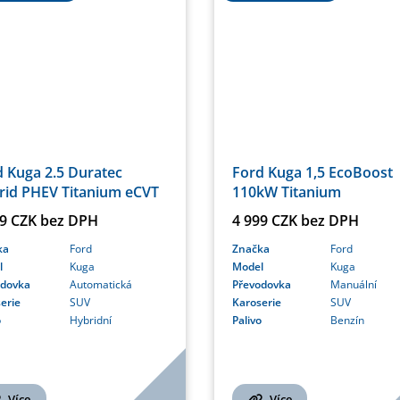
 Kuga 2.5 Duratec
Ford Kuga 1,5 EcoBoost
rid PHEV Titanium eCVT
110kW Titanium
99 CZK bez DPH
4 999 CZK bez DPH
ka
Ford
Značka
Ford
l
Kuga
Model
Kuga
odovka
Automatická
Převodovka
Manuální
erie
SUV
Karoserie
SUV
o
Hybridní
Palivo
Benzín
Více
Více