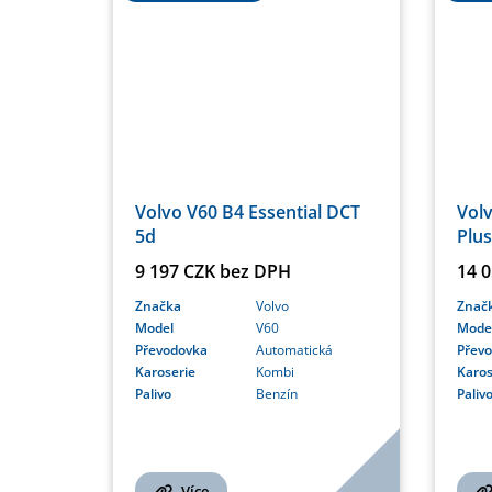
Volvo V60 B4 Essential DCT
Vol
5d
Plus
9 197 CZK bez DPH
14 
Značka
Volvo
Znač
Model
V60
Mode
Převodovka
Automatická
Přev
Karoserie
Kombi
Karos
Palivo
Benzín
Paliv
Více