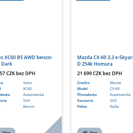
vo XC60 B5 AWD benzin
Mazda CX-60 3.3 e-Skyac
 Dark
D 254k Homura
057 CZK bez DPH
21 699 CZK bez DPH
ka
Volvo
Značka
Mazda
l
XC60
Model
CX-60
odovka
Automatická
Převodovka
Automatická
erie
SUV
Karoserie
SUV
o
Benzín
Palivo
Nafta
Více
Více