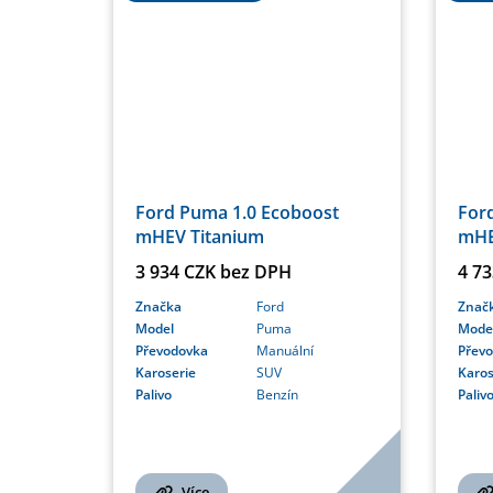
Ford Puma 1.0 Ecoboost
For
mHEV Titanium
mHE
3 934 CZK bez DPH
4 7
Značka
Ford
Znač
Model
Puma
Mode
Převodovka
Manuální
Přev
Karoserie
SUV
Karos
Palivo
Benzín
Paliv
Více