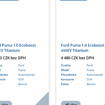
d Puma 1.0 Ecoboost
Ford Puma 1.0 Ecoboost
V Titanium
mHEV Titanium
33 CZK bez DPH
4 480 CZK bez DPH
ka
Ford
Značka
Ford
l
Puma
Model
Puma
odovka
Automatická
Převodovka
Automatická
erie
SUV
Karoserie
SUV
o
Benzín
Palivo
Benzín
Více
Více