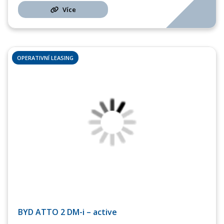
Více
OPERATIVNÍ LEASING
BYD ATTO 2 DM-i – active