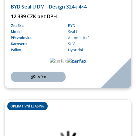
BYD Seal U DM-i Design 324k 4×4
12 389 CZK bez DPH
Značka
BYD
Model
Seal U
Převodovka
Automatická
Karoserie
SUV
Palivo
Hybridní
Více
OPERATIVNÍ LEASING