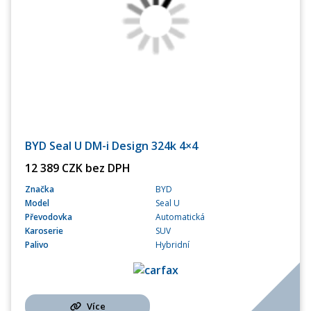
BYD Seal U DM-i Design 324k 4×4
12 389 CZK bez DPH
Značka
BYD
Model
Seal U
Převodovka
Automatická
Karoserie
SUV
Palivo
Hybridní
Více