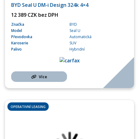
BYD Seal U DM-i Design 324k 4×4
12 389 CZK bez DPH
Značka
BYD
Model
Seal U
Převodovka
Automatická
Karoserie
SUV
Palivo
Hybridní
Více
OPERATIVNÍ LEASING