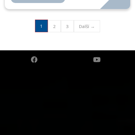
1
2
3
Další →