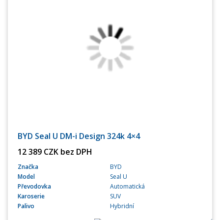
BYD Seal U DM-i Design 324k 4×4
12 389 CZK bez DPH
Značka
BYD
Model
Seal U
Převodovka
Automatická
Karoserie
SUV
Palivo
Hybridní