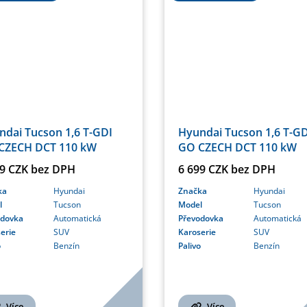
ndai Tucson 1,6 T-GDI
Hyundai Tucson 1,6 T-GD
CZECH DCT 110 kW
GO CZECH DCT 110 kW
99 CZK bez DPH
6 699 CZK bez DPH
ka
Hyundai
Značka
Hyundai
l
Tucson
Model
Tucson
odovka
Automatická
Převodovka
Automatická
erie
SUV
Karoserie
SUV
o
Benzín
Palivo
Benzín
Více
Více