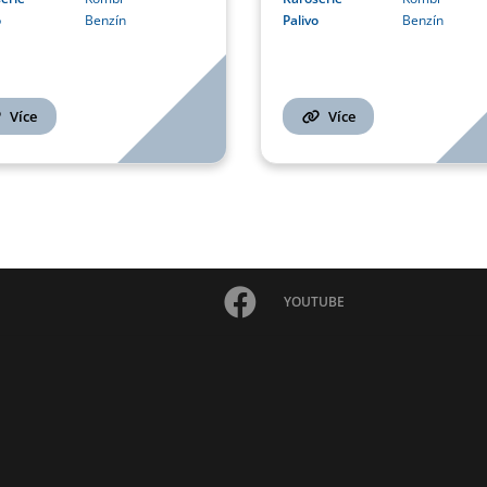
Palivo
Benzín
o
Benzín
Více
Více
YOUTUBE