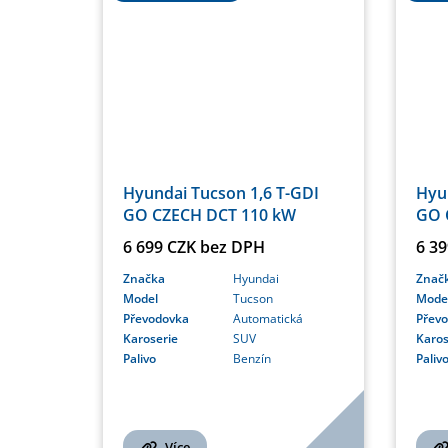
Hyundai Tucson 1,6 T-GDI
Hyu
GO CZECH DCT 110 kW
GO 
6 699 CZK bez DPH
6 3
Značka
Hyundai
Znač
Model
Tucson
Mode
Převodovka
Automatická
Přev
Karoserie
SUV
Karos
Palivo
Benzín
Paliv
Více