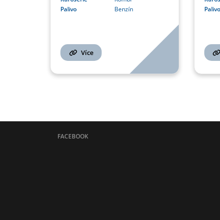
Palivo
Benzín
Paliv
Více
FACEBOOK