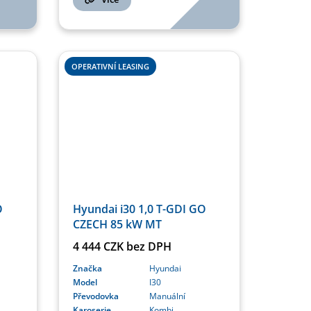
OPERATIVNÍ LEASING
O
Hyundai i30 1,0 T-GDI GO
CZECH 85 kW MT
4 444 CZK bez DPH
Značka
Hyundai
Model
I30
Převodovka
Manuální
Karoserie
Kombi