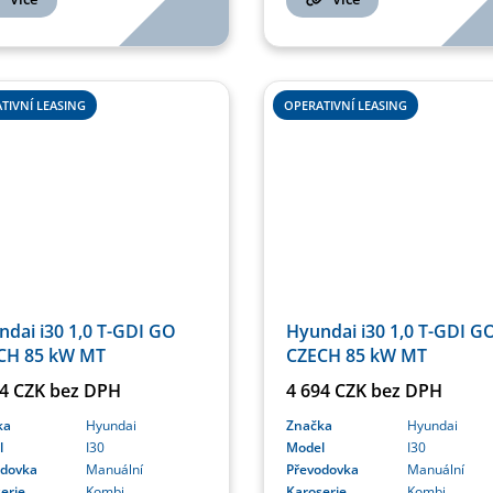
TIVNÍ LEASING
OPERATIVNÍ LEASING
Hyundai i30 1,0 T-GDI G
dai i30 1,0 T-GDI GO
CZECH 85 kW MT
CH 85 kW MT
4 694 CZK bez DPH
44 CZK bez DPH
Značka
Hyundai
ka
Hyundai
Model
I30
l
I30
Převodovka
Manuální
odovka
Manuální
Karoserie
Kombi
erie
Kombi