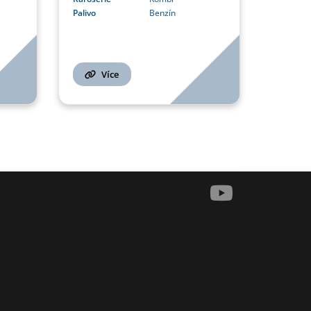
Palivo
Benzín
Více