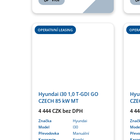
OPERATIVNÍ LEASING
OPERA
Hyundai i30 1,0 T-GDI GO
Hyun
CZECH 85 kW MT
CZE
4 444 CZK bez DPH
4 4
Značka
Hyundai
Znač
Model
I30
Mode
Převodovka
Manuální
Přev
Karoserie
Kombi
Karos