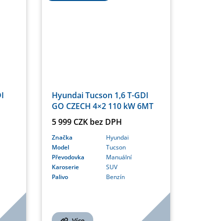
I
Hyundai Tucson 1,6 T-GDI
GO CZECH 4×2 110 kW 6MT
5 999 CZK bez DPH
Značka
Hyundai
Model
Tucson
Převodovka
Manuální
Karoserie
SUV
Palivo
Benzín
Více