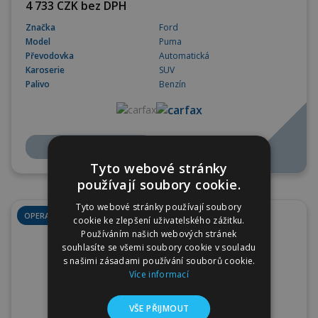
4 733 CZK bez DPH
Značka
Ford
Model
Puma
Převodovka
Automatická
Karoserie
SUV
Palivo
Benzín
Více
Tyto webové stránky
používají soubory cookie.
Tyto webové stránky používají soubory
OPERATIVNÍ LEASING
cookie ke zlepšení uživatelského zážitku.
Používáním našich webových stránek
souhlasíte se všemi soubory cookie v souladu
s našimi zásadami používání souborů cookie.
Více informací
VŠE PŘIJMOUT