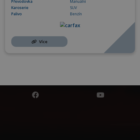
Převodovka
Manuální
Karoserie
SUV
Palivo
Benzín
Více