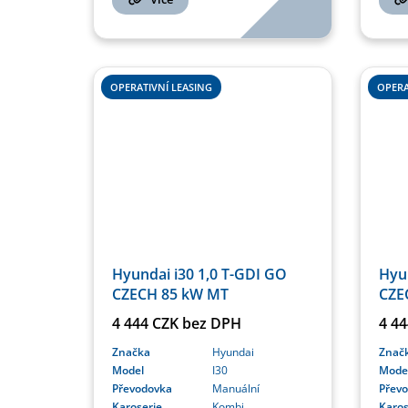
OPERATIVNÍ LEASING
OPERA
Hyundai i30 1,0 T-GDI GO
Hyun
CZECH 85 kW MT
CZE
4 444 CZK bez DPH
4 4
Značka
Hyundai
Znač
Model
I30
Mode
Převodovka
Manuální
Přev
Karoserie
Kombi
Karos