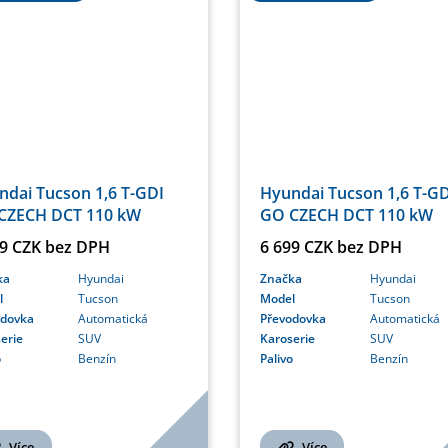
ndai Tucson 1,6 T-GDI
Hyundai Tucson 1,6 T-GD
CZECH DCT 110 kW
GO CZECH DCT 110 kW
99 CZK bez DPH
6 699 CZK bez DPH
ka
Hyundai
Značka
Hyundai
l
Tucson
Model
Tucson
odovka
Automatická
Převodovka
Automatická
erie
SUV
Karoserie
SUV
o
Benzín
Palivo
Benzín
Více
Více