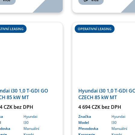
TIVNÍ LEASING
OPERATIVNÍ LEASING
Hyundai i30 1,0 T-GDI G
dai i30 1,0 T-GDI GO
CZECH 85 kW MT
CH 85 kW MT
4 694 CZK bez DPH
44 CZK bez DPH
Značka
Hyundai
ka
Hyundai
Model
I30
l
I30
Převodovka
Manuální
odovka
Manuální
Karoserie
Kombi
erie
Kombi