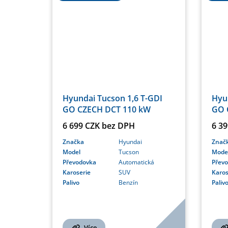
Hyundai Tucson 1,6 T-GDI
Hyu
GO CZECH DCT 110 kW
GO 
6 699 CZK bez DPH
6 3
Značka
Hyundai
Znač
Model
Tucson
Mode
Převodovka
Automatická
Přev
Karoserie
SUV
Karos
Palivo
Benzín
Paliv
Více