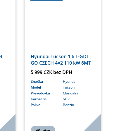
I
Hyundai Tucson 1,6 T-GDI
GO CZECH 4×2 110 kW 6MT
5 999 CZK bez DPH
Značka
Hyundai
Model
Tucson
Převodovka
Manuální
Karoserie
SUV
Palivo
Benzín
Více