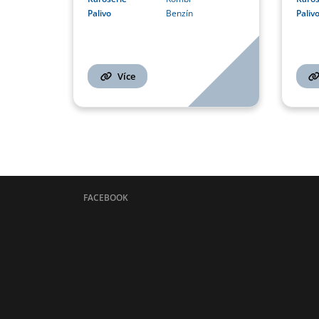
Palivo
Benzín
Paliv
Více
FACEBOOK