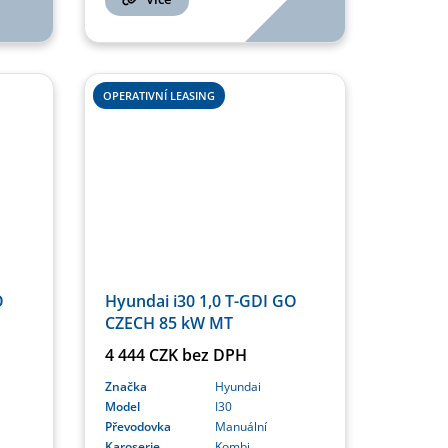
OPERATIVNÍ LEASING
O
Hyundai i30 1,0 T-GDI GO
CZECH 85 kW MT
4 444 CZK bez DPH
Značka
Hyundai
Model
I30
Převodovka
Manuální
Karoserie
Kombi