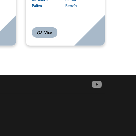
Palivo
Benzín
Více