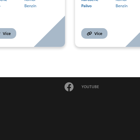
Palivo
Benzín
o
Benzín
Více
Více
YOUTUBE