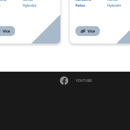
o
Hybridní
Palivo
Hybridní
Více
Více
YOUTUBE