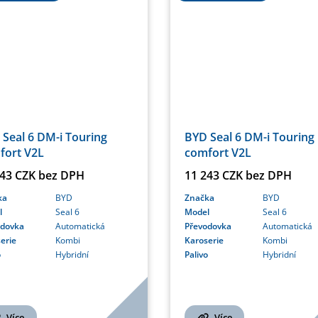
Seal 6 DM-i Touring
BYD Seal 6 DM-i Touring
fort V2L
comfort V2L
243 CZK bez DPH
11 243 CZK bez DPH
ka
BYD
Značka
BYD
l
Seal 6
Model
Seal 6
odovka
Automatická
Převodovka
Automatická
erie
Kombi
Karoserie
Kombi
o
Hybridní
Palivo
Hybridní
Více
Více