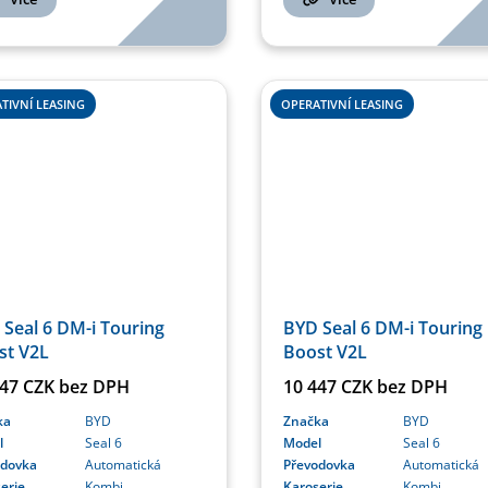
TIVNÍ LEASING
OPERATIVNÍ LEASING
Seal 6 DM-i Touring
BYD Seal 6 DM-i Touring
st V2L
Boost V2L
447 CZK bez DPH
10 447 CZK bez DPH
ka
BYD
Značka
BYD
l
Seal 6
Model
Seal 6
odovka
Automatická
Převodovka
Automatická
erie
Kombi
Karoserie
Kombi