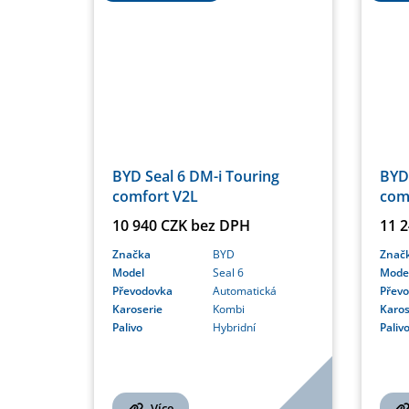
BYD Seal 6 DM-i Touring
BYD 
comfort V2L
com
10 940 CZK bez DPH
11 
Značka
BYD
Znač
Model
Seal 6
Mode
Převodovka
Automatická
Přev
Karoserie
Kombi
Karos
Palivo
Hybridní
Paliv
Více