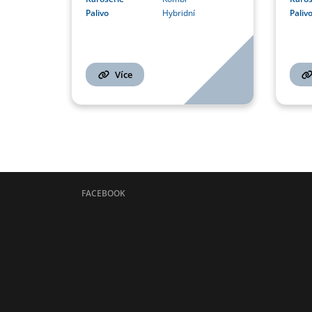
Palivo
Hybridní
Paliv
Více
FACEBOOK