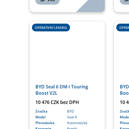
OPERATIVNÍ LEASING
OPERA
BYD Seal 6 DM-i Touring
BYD 
Boost V2L
Boo
10 476 CZK bez DPH
10 
Značka
BYD
Znač
Model
Seal 6
Mode
Převodovka
Automatická
Přev
Karoserie
Kombi
Karos