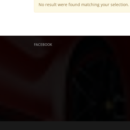
No result were found matching your selection.
FACEBOOK