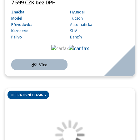
7 599 CZK bez DPH
Značka
Hyundai
Model
Tucson
Převodovka
Automatická
Karoserie
SUV
Palivo
Benzín
Více
OPERATIVNÍ LEASING