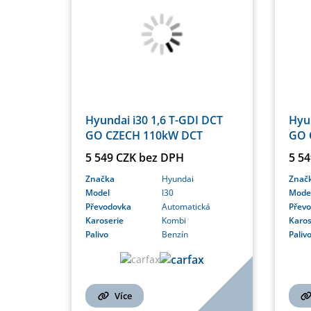
Hyundai i30 1,6 T-GDI DCT
Hyun
GO CZECH 110kW DCT
GO 
5 549 CZK bez DPH
5 5
Značka
Hyundai
Znač
Model
I30
Mode
Převodovka
Automatická
Přev
Karoserie
Kombi
Karos
Palivo
Benzín
Paliv
Více