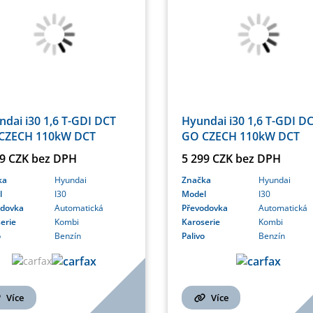
dai i30 1,6 T-GDI DCT
Hyundai i30 1,6 T-GDI D
CZECH 110kW DCT
GO CZECH 110kW DCT
49 CZK bez DPH
5 299 CZK bez DPH
ka
Hyundai
Značka
Hyundai
l
I30
Model
I30
odovka
Automatická
Převodovka
Automatická
erie
Kombi
Karoserie
Kombi
o
Benzín
Palivo
Benzín
Více
Více