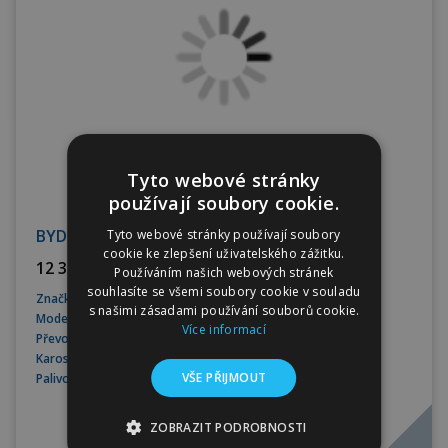
Tyto webové stránky
používají soubory cookie.
BYD Seal U DM-i Design 324k 4×4
Tyto webové stránky používají soubory
cookie ke zlepšení uživatelského zážitku.
12 389 CZK bez DPH
Používáním našich webových stránek
souhlasíte se všemi soubory cookie v souladu
Značka
BYD
s našimi zásadami používání souborů cookie.
Model
Seal U
Více informací
Převodovka
Automatická
Karoserie
SUV
VŠE PŘIJMOUT
Palivo
Hybridní
ZOBRAZIT PODROBNOSTI