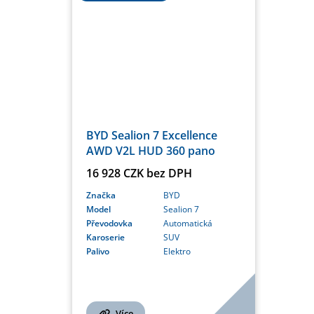
BYD Sealion 7 Excellence
AWD V2L HUD 360 pano
16 928 CZK bez DPH
Značka
BYD
Model
Sealion 7
Převodovka
Automatická
Karoserie
SUV
Palivo
Elektro
Více